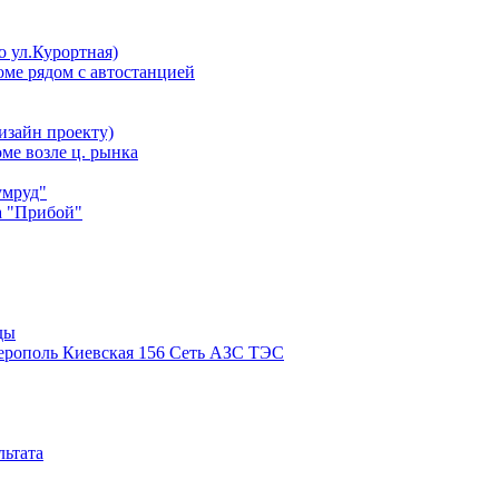
о ул.Курортная)
оме рядом с автостанцией
изайн проекту)
ме возле ц. рынка
умруд"
а "Прибой"
ды
рополь Киевская 156 Сеть АЗС ТЭС
льтата