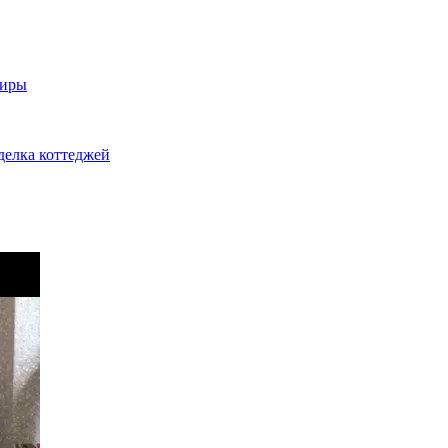
тиры
делка коттеджей