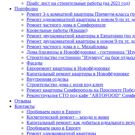
Прайс лист на строительные работы (на 2021 год)
Портфолио
Ремонт 3-х комнатной квартиры Премиум-класса (п
Ремонт однокомнатной квартиры в новом 9-ти эт. д
Ремонт частного дома в Симферополе
Кровельные работы (Крыши)
Ремонт двухкомнатной квартиры в Евпатории (по д
Ремонт двухкомнатной квартиры в новом 9-ти эт. до
Ремонт частного дома в с. Михайловка
Дома близнецы в Новофёдоровке - гостинница "Из
Строительство гостинниц "Изумруд" на базе отдых
Фасады
Евроремонт квартиры в Новофёдоровке
Капитальный ремонт квартиры в Новофёдоровке
Внутренняя отделка
Строительство дома с ноля под ключ
Ремонт квартиры Симферополь на Проспекте Побе
Реконструкция СТО под кафе "АВТОFOOD" Симфе
Отзывы
Контакты
Пробиваем окно в Европу
Косметический ремонт – заходи и живи
Капитальный ремонт: как добиться идеального резу
Пробиваем окно в Европу
Ремонт однокомнатной квартиры