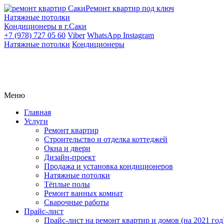
Ремонт квартир под ключ
Натяжные потолки
Кондиционеры в г.Саки
+7 (978) 727 05 60
Viber
WhatsApp
Instagram
Натяжные потолки
Кондиционеры
Меню
Главная
Услуги
Ремонт квартир
Строительство и отделка коттеджей
Окна и двери
Дизайн-проект
Продажа и установка кондиционеров
Натяжные потолки
Тёплые полы
Ремонт ванных комнат
Сварочные работы
Прайс-лист
Прайс-лист на ремонт квартир и домов (на 2021 год