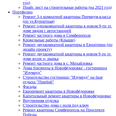
год)
Прайс лист на строительные работы (на 2021 год)
Портфолио
Ремонт 3-х комнатной квартиры Премиум-класса
(по ул.Курортная)
Ремонт однокомнатной квартиры в новом 9-ти эт.
доме рядом с автостанцией
Ремонт частного дома в Симферополе
Кровельные работы (Крыши)
Ремонт двухкомнатной квартиры в Евпатории (по
дизайн проекту)
Ремонт двухкомнатной квартиры в новом 9-ти эт.
доме возле ц. рынка
Ремонт частного дома в с. Михайловка
Дома близнецы в Новофёдоровке - гостинница
"Изумруд"
Строительство гостинниц "Изумруд" на базе
отдыха "Прибой"
Фасады
Евроремонт квартиры в Новофёдоровке
Капитальный ремонт квартиры в Новофёдоровке
Внутренняя отделка
Строительство дома с ноля под ключ
Ремонт квартиры Симферополь на Проспекте
Победы