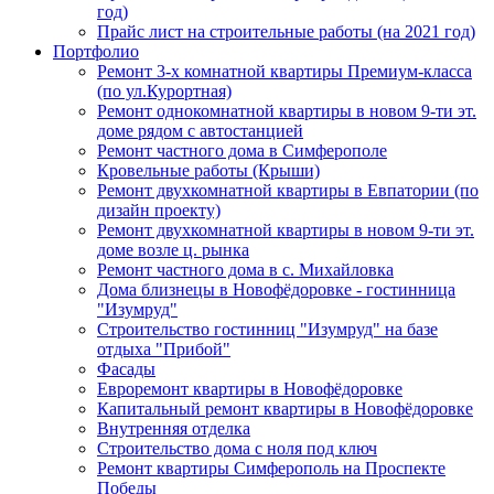
год)
Прайс лист на строительные работы (на 2021 год)
Портфолио
Ремонт 3-х комнатной квартиры Премиум-класса
(по ул.Курортная)
Ремонт однокомнатной квартиры в новом 9-ти эт.
доме рядом с автостанцией
Ремонт частного дома в Симферополе
Кровельные работы (Крыши)
Ремонт двухкомнатной квартиры в Евпатории (по
дизайн проекту)
Ремонт двухкомнатной квартиры в новом 9-ти эт.
доме возле ц. рынка
Ремонт частного дома в с. Михайловка
Дома близнецы в Новофёдоровке - гостинница
"Изумруд"
Строительство гостинниц "Изумруд" на базе
отдыха "Прибой"
Фасады
Евроремонт квартиры в Новофёдоровке
Капитальный ремонт квартиры в Новофёдоровке
Внутренняя отделка
Строительство дома с ноля под ключ
Ремонт квартиры Симферополь на Проспекте
Победы